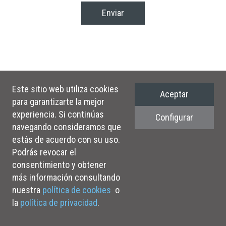
Enviar
Este sitio web utiliza cookies
Aceptar
Contacto
Política de cookies
Política de privacidad
para garantizarte la mejor
Términos de uso
Accesibilidad
experiencia. Si continúas
Configurar
navegando consideramos que
estás de acuerdo con su uso.
Podrás revocar el
consentimiento y obtener
más información consultando
nuestra
política de cookies
o
la
política de privacidad
.